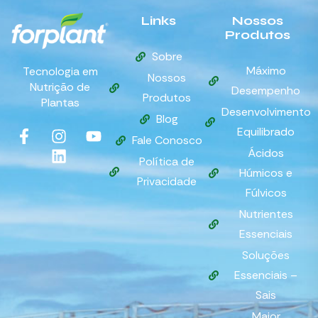
Links
Nossos
Produtos
Sobre
Máximo
Tecnologia em
Nossos
Nutrição de
Desempenho
Produtos
Plantas
Desenvolvimento
Blog
Equilibrado
Fale Conosco
Ácidos
Política de
Húmicos e
Privacidade
Fúlvicos
Nutrientes
Essenciais
Soluções
Essenciais –
Sais
Maior